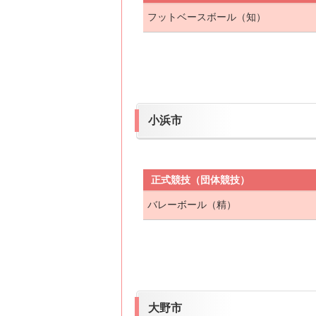
フットベースボール（知）
小浜市
正式競技（団体競技）
バレーボール（精）
大野市