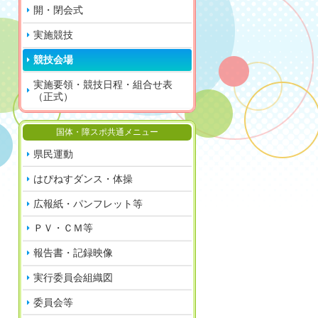
開・閉会式
実施競技
競技会場
実施要領・競技日程・組合せ表
（正式）
国体・障スポ共通メニュー
県民運動
はぴねすダンス・体操
広報紙・パンフレット等
ＰＶ・ＣＭ等
報告書・記録映像
実行委員会組織図
委員会等