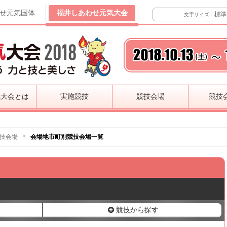
せ元気国体
福井しあわせ元気大会
標準
文字サイズ：
気大会とは
実施競技
競技会場
競技
>
技会場
会場地市町別競技会場一覧
競技から探す