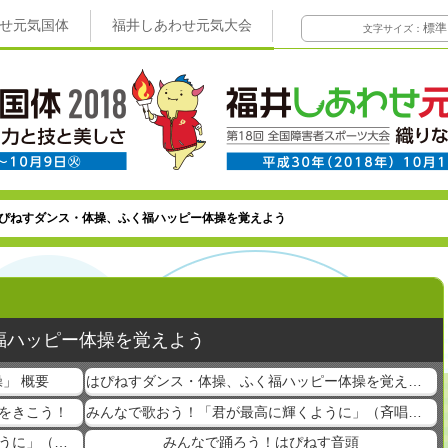
せ元気国体
福井しあわせ元気大会
標準
文字サイズ：
ぴねすダンス・体操、ふく福ハッピー体操を覚えよう
福ハッピー体操を覚えよう
」 概要
はぴねすダンス・体操、ふく福ハッピー体操を覚えよう
をきこう！
みんなで歌おう！「君が最高に輝くように」（斉唱、混声三部合唱）
みんなで演奏しよう！「君が最高に輝くように」（吹奏楽）
みんなで踊ろう！はぴねす音頭