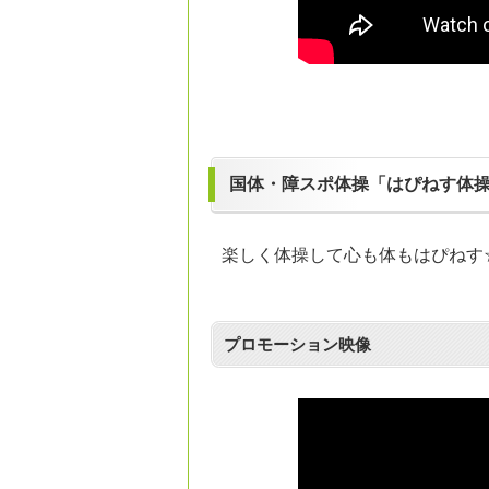
国体・障スポ体操「はぴねす体
楽しく体操して心も体もはぴねす
プロモーション映像