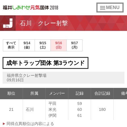
toggle
MENU
navigation
石川 クレー射撃
すべて
9/14
9/15
9/16
9/17
表示
(金)
(土)
(日)
(月)
成年トラップ団体 第3ラウンド
福井県立クレー射撃場
09月16日
順位
所属
メンバー
記録
合計記録
備
平田
59
21
石川
米光
60
180
伊関
61
同得点異順位は内容による