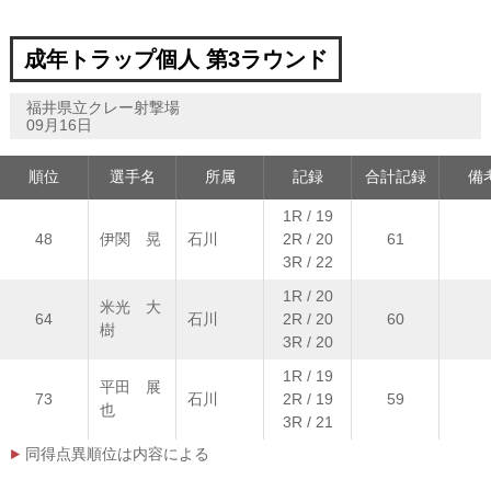
成年トラップ個人 第3ラウンド
福井県立クレー射撃場
09月16日
順位
選手名
所属
記録
合計記録
備
1R / 19
48
伊関 晃
石川
2R / 20
61
3R / 22
1R / 20
米光 大
64
石川
2R / 20
60
樹
3R / 20
1R / 19
平田 展
73
石川
2R / 19
59
也
3R / 21
同得点異順位は内容による