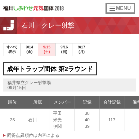
toggle
MENU
navigation
石川 クレー射撃
すべて
9/14
9/15
9/16
9/17
表示
(金)
(土)
(日)
(月)
成年トラップ団体 第2ラウンド
福井県立クレー射撃場
09月15日
順位
所属
メンバー
記録
合計記録
備
平田
38
25
石川
米光
40
117
伊関
39
同得点異順位は内容による