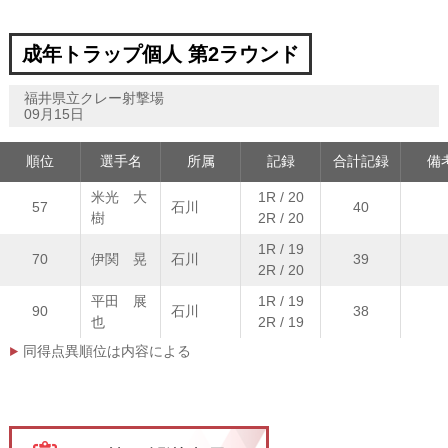
成年トラップ個人 第2ラウンド
福井県立クレー射撃場
09月15日
順位
選手名
所属
記録
合計記録
備
米光 大
1R / 20
57
石川
40
樹
2R / 20
1R / 19
70
伊関 晃
石川
39
2R / 20
平田 展
1R / 19
90
石川
38
也
2R / 19
同得点異順位は内容による