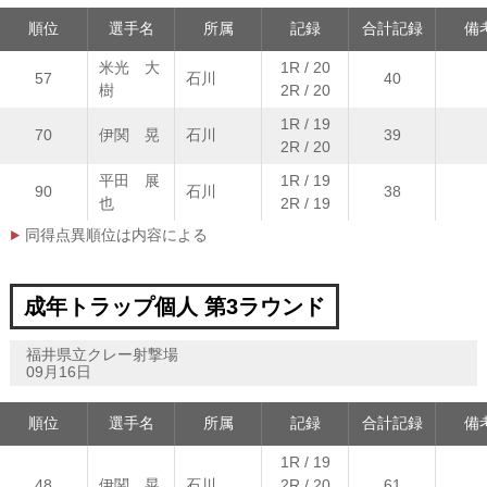
順位
選手名
所属
記録
合計記録
備
米光 大
1R / 20
57
石川
40
樹
2R / 20
1R / 19
70
伊関 晃
石川
39
2R / 20
平田 展
1R / 19
90
石川
38
也
2R / 19
同得点異順位は内容による
成年トラップ個人 第3ラウンド
福井県立クレー射撃場
09月16日
順位
選手名
所属
記録
合計記録
備
1R / 19
48
伊関 晃
石川
2R / 20
61