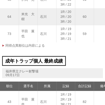
3R / 22
1R / 20
米光 大
64
石川
2R / 20
60
樹
3R / 20
1R / 19
平田 展
73
石川
2R / 19
59
也
3R / 21
同得点異順位は内容による
成年トラップ個人 最終成績
福井県立クレー射撃場
09月17日
順位
選手名
所属
記録
合計記録
備
1R / 19
平田 展
2R / 19
43
石川
82
也
3R / 21