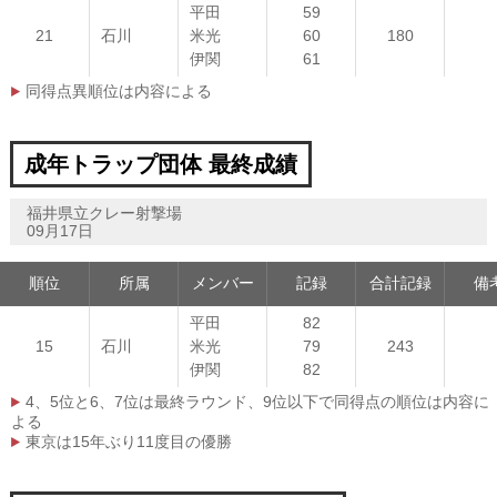
平田
59
21
石川
米光
60
180
伊関
61
同得点異順位は内容による
成年トラップ団体 最終成績
福井県立クレー射撃場
09月17日
順位
所属
メンバー
記録
合計記録
備
平田
82
15
石川
米光
79
243
伊関
82
4、5位と6、7位は最終ラウンド、9位以下で同得点の順位は内容に
よる
東京は15年ぶり11度目の優勝