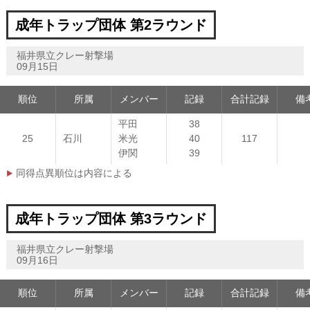
成年トラップ団体 第2ラウンド
福井県立クレー射撃場
09月15日
順位
所属
メンバー
記録
合計記録
備
平田
38
25
石川
米光
40
117
伊関
39
同得点異順位は内容による
成年トラップ団体 第3ラウンド
福井県立クレー射撃場
09月16日
順位
所属
メンバー
記録
合計記録
備