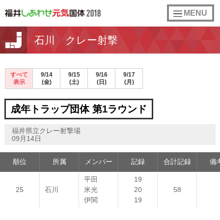
toggle
MENU
navigation
石川 クレー射撃
すべて
9/14
9/15
9/16
9/17
表示
(金)
(土)
(日)
(月)
成年トラップ団体 第1ラウンド
福井県立クレー射撃場
09月14日
順位
所属
メンバー
記録
合計記録
備
平田
19
25
石川
米光
20
58
伊関
19