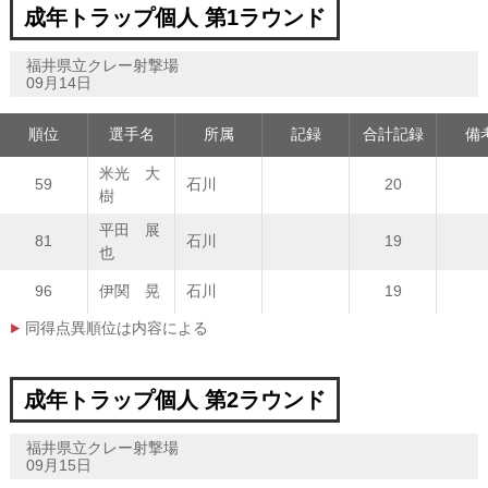
成年トラップ個人 第1ラウンド
福井県立クレー射撃場
09月14日
順位
選手名
所属
記録
合計記録
備
米光 大
59
石川
20
樹
平田 展
81
石川
19
也
96
伊関 晃
石川
19
同得点異順位は内容による
成年トラップ個人 第2ラウンド
福井県立クレー射撃場
09月15日