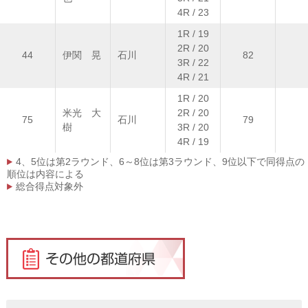
4R / 23
1R / 19
2R / 20
44
伊関 晃
石川
82
3R / 22
4R / 21
1R / 20
米光 大
2R / 20
75
石川
79
樹
3R / 20
4R / 19
4、5位は第2ラウンド、6～8位は第3ラウンド、9位以下で同得点の
順位は内容による
総合得点対象外