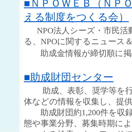
■ＮＰＯＷＥＢ（ＮＰ
える制度をつくる会）
NPO法人シーズ・市民
る、NPOに関するニュース
助成金情報が締切順に掲
■助成財団センター
助成、表彰、奨学等を行
体などの情報を収集し、提
助成財団約1,200件を収
態や事業分野、募集時期に