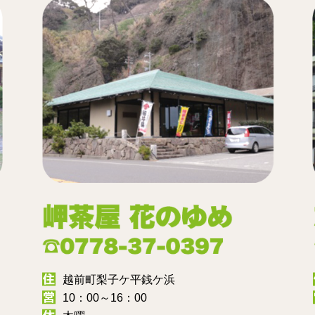
越前町梨子ケ平銭ケ浜
10：00～16：00