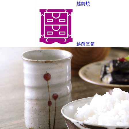
越前焼
越前箪笥