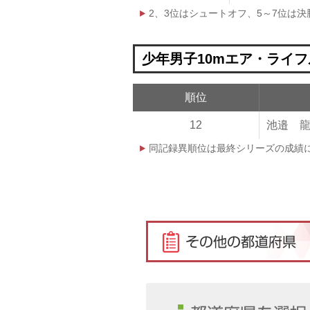
2、3位はシュートオフ、5～7位は
少年男子10mエア・ライフ
順位
12
池邉 
同記録異順位は最終シリーズの成績