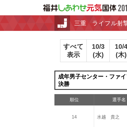
三重 ライフル射
すべて
10/3
10/
表示
(水)
(木)
成年男子センター・ファイ
決勝
順位
選手名
14
水越 貴之