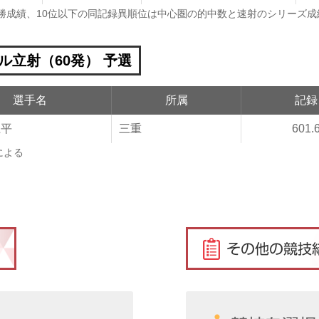
決勝成績、10位以下の同記録異順位は中心圏の的中数と速射のシリーズ成
ル立射（60発） 予選
選手名
所属
記録
龍平
三重
601.
による