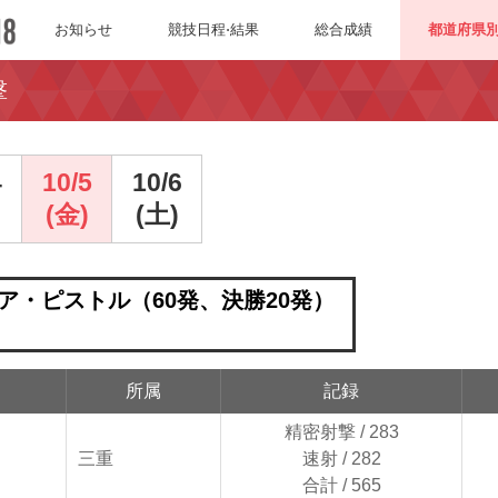
お知らせ
競技日程⋅結果
総合成績
都道府県
撃
4
10/5
10/6
(金)
(土)
ア・ピストル（60発、決勝20発）
所属
記録
精密射撃 / 283
三重
速射 / 282
合計 / 565