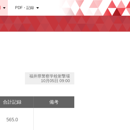
別
PDF・記録
福井県警察学校射撃場
10月05日 09:00
合計記録
備考
565.0