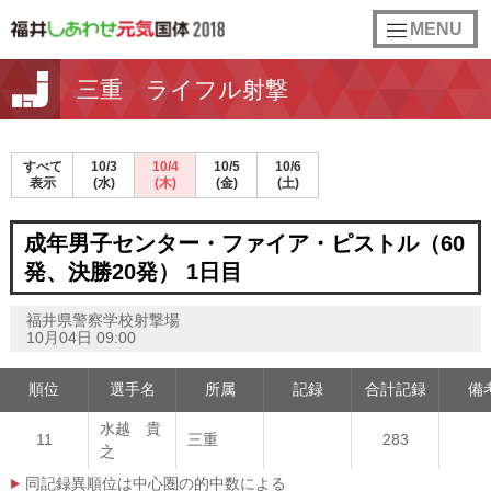
toggle
MENU
navigation
三重 ライフル射撃
すべて
10/3
10/4
10/5
10/6
表示
(水)
(木)
(金)
(土)
成年男子センター・ファイア・ピストル（60
発、決勝20発） 1日目
福井県警察学校射撃場
10月04日 09:00
順位
選手名
所属
記録
合計記録
備
水越 貴
11
三重
283
之
同記録異順位は中心圏の的中数による