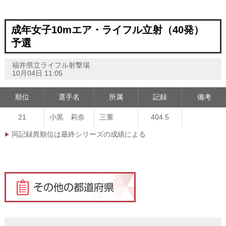
成年女子10mエア・ライフル立射（40発）
予選
福井県立ライフル射撃場
10月04日 11:05
順位
選手名
所属
記録
備考
21
小黒 莉奈
三重
404.5
同記録異順位は最終シリーズの成績による