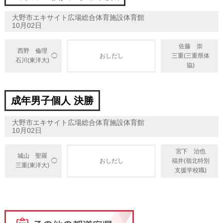
大野市エキサイト広場総合体育施設体育館
10月02日
佐藤 崇
西野 倫理
◯
おしだし
三重(三重県体
石川(東洋大)
協)
成年男子個人 決勝
大野市エキサイト広場総合体育施設体育館
10月02日
宮下 治也
城山 聖羅
◯
おしだし
福井(嶺北特別
三重(東洋大)
支援学校職)