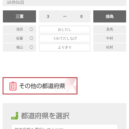
10月01日
三重
3
ー
0
徳島
◯
滝田
おしだし
美馬
◯
佐藤
うわてだしなげ
中村
◯
城山
よりきり
松村