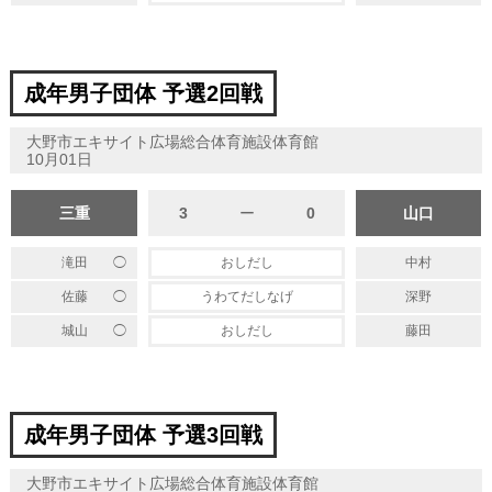
成年男子団体 予選2回戦
大野市エキサイト広場総合体育施設体育館
10月01日
三重
3
ー
0
山口
◯
滝田
おしだし
中村
◯
佐藤
うわてだしなげ
深野
◯
城山
おしだし
藤田
成年男子団体 予選3回戦
大野市エキサイト広場総合体育施設体育館