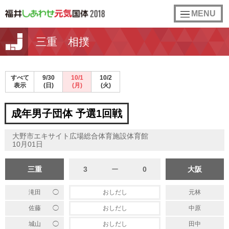
toggle
MENU
navigation
三重 相撲
すべて
9/30
10/1
10/2
表示
(日)
(月)
(火)
成年男子団体 予選1回戦
大野市エキサイト広場総合体育施設体育館
10月01日
三重
3
ー
0
大阪
◯
滝田
おしだし
元林
◯
佐藤
おしだし
中原
◯
城山
おしだし
田中