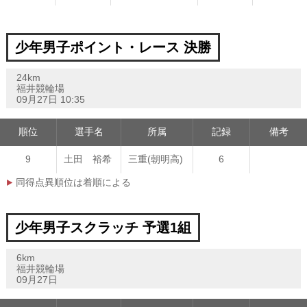
少年男子ポイント・レース 決勝
24km
福井競輪場
09月27日 10:35
順位
選手名
所属
記録
備考
9
土田 裕希
三重(朝明高)
6
同得点異順位は着順による
少年男子スクラッチ 予選1組
6km
福井競輪場
09月27日