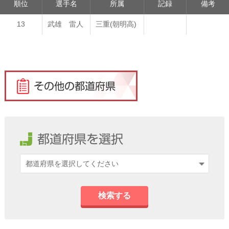
順位
選手名
所属
記録
備考
13
武雄 雷人
三重(朝明高)
検索する