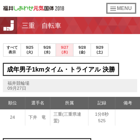
toggle
MENU
navigation
三重 自転車
すべて
9/25
9/26
9/27
9/28
9/29
表示
(火)
(水)
(木)
(金)
(土)
成年男子1kmタイム・トライアル 決勝
福井競輪場
09月27日
順位
選手名
所属
記録
備考
三重(三重県連
1分8秒
24
下井 竜
盟)
525