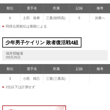
順位
選手名
所属
記録
備考
6
土田 裕希
三重(朝明高)
5
決勝へ
同得点異順位は着順による
少年男子ケイリン 敗者復活戦4組
福井競輪場
09月26日
順位
選手名
所属
記録
備考
3
小西 晴己
三重(三重高)
2位以下は計測せず