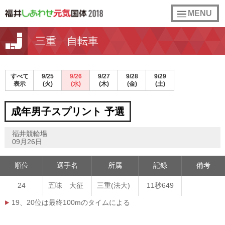
toggle
MENU
navigation
三重 自転車
すべて
9/25
9/26
9/27
9/28
9/29
表示
(火)
(水)
(木)
(金)
(土)
成年男子スプリント 予選
福井競輪場
09月26日
順位
選手名
所属
記録
備考
24
五味 大征
三重(法大)
11秒649
19、20位は最終100mのタイムによる