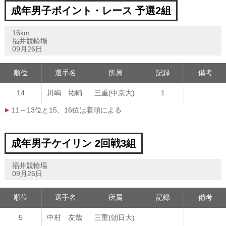
成年男子ポイント・レース 予選2組
16km
福井競輪場
09月26日
順位
選手名
所属
記録
備考
14
川嶋 祐輔
三重(中京大)
1
11～13位と15、16位は着順による
成年男子ケイリン 2回戦3組
福井競輪場
09月26日
順位
選手名
所属
記録
備考
5
中村 友哉
三重(朝日大)