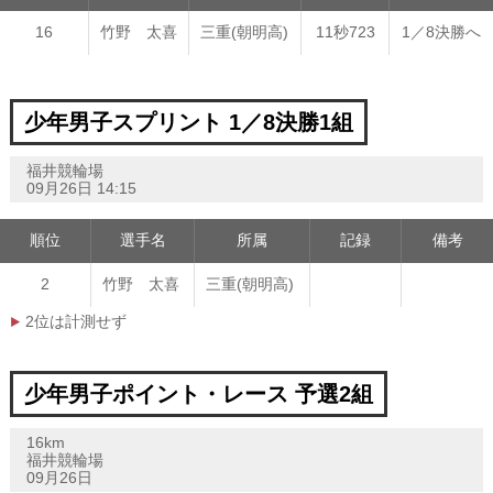
16
竹野 太喜
三重(朝明高)
11秒723
1／8決勝へ
少年男子スプリント 1／8決勝1組
福井競輪場
09月26日 14:15
順位
選手名
所属
記録
備考
2
竹野 太喜
三重(朝明高)
2位は計測せず
少年男子ポイント・レース 予選2組
16km
福井競輪場
09月26日