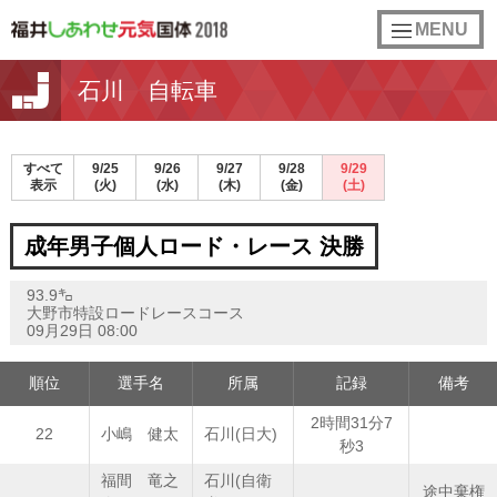
toggle
MENU
navigation
石川 自転車
すべて
9/25
9/26
9/27
9/28
9/29
表示
(火)
(水)
(木)
(金)
(土)
成年男子個人ロード・レース 決勝
93.9㌔
大野市特設ロードレースコース
09月29日 08:00
順位
選手名
所属
記録
備考
2時間31分7
22
小嶋 健太
石川(日大)
秒3
福間 竜之
石川(自衛
途中棄権