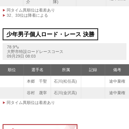
介
隊)
同タイム異順位は着差あり
32、33位は降着による
少年男子個人ロード・レース 決勝
78.9㌔
大野市特設ロードレースコース
09月29日 08:03
順位
選手名
所属
記録
備考
本郷 千聖
石川(松任高)
途中棄権
谷村 晟宰
石川(金沢高)
途中棄権
同タイム異順位は着差あり