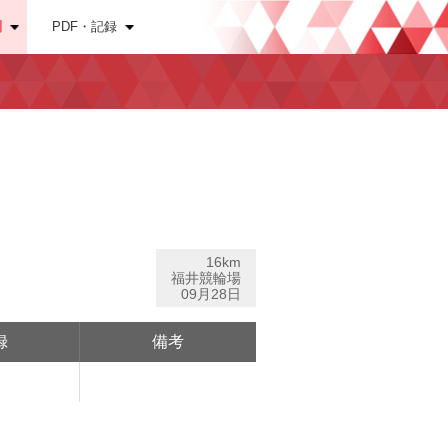
別
PDF・記録
16km
福井競輪場
09月28日
録
備考