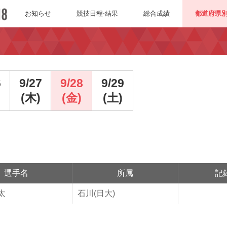
お知らせ
競技日程⋅結果
総合成績
都道府県
6
9/27
9/28
9/29
(木)
(金)
(土)
選手名
所属
記
太
石川(日大)