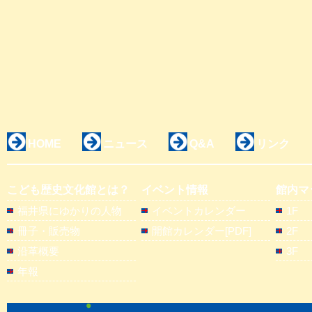
HOME
ニュース
Q&A
リンク
こども歴史文化館とは？
イベント情報
館内マ
福井県にゆかりの人物
イベントカレンダー
1F
冊子・販売物
開館カレンダー[PDF]
2F
沿革概要
3F
年報