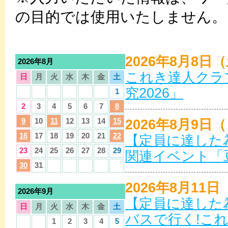
の目的では使用いたしません。
2026年8月8日
2026年8月
これき達人クラ
日
月
火
水
木
金
土
究2026」
1
2
3
4
5
6
7
8
9
10
11
12
13
14
15
2026年8月9日
16
17
18
19
20
21
22
【定員に達した
23
24
25
26
27
28
29
関連イベント「
30
31
2026年8月11
2026年9月
【定員に達した
日
月
火
水
木
金
土
バスで行く!こ
1
2
3
4
5