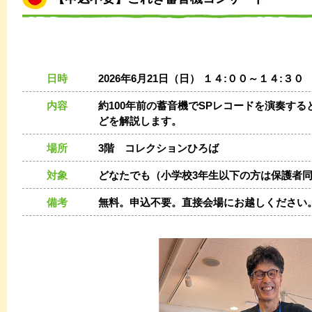
日時
2026年6月21日（日） １４:００～１４:３０
内容
約100年前の蓄音機でSPレコードを演奏す
どを解説します。
場所
3階 コレクションひろば
対象
どなたでも（小学校3年生以下の方は保護者
備考
無料。申込不要。直接会場にお越しください