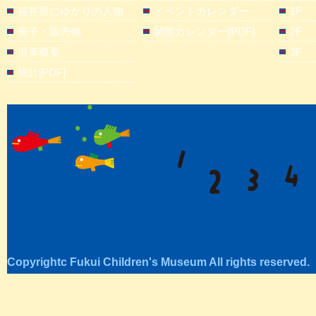
福井県にゆかりの人物
イベントカレンダー
1F
冊子・販売物
開館カレンダー[PDF]
2F
沿革概要
3F
統計[PDF]
Copyrightc Fukui Children's Museum All rights reserved.