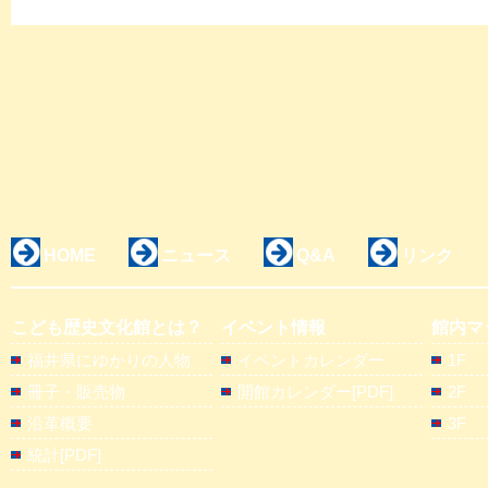
HOME
ニュース
Q&A
リンク
こども歴史文化館とは？
イベント情報
館内マ
福井県にゆかりの人物
イベントカレンダー
1F
冊子・販売物
開館カレンダー[PDF]
2F
沿革概要
3F
統計[PDF]