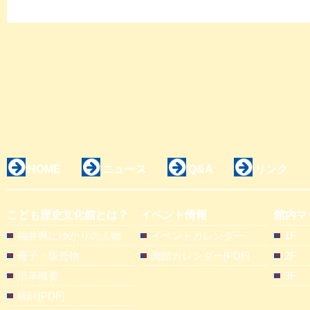
HOME
ニュース
Q&A
リンク
こども歴史文化館とは？
イベント情報
館内マ
福井県にゆかりの人物
イベントカレンダー
1F
冊子・販売物
開館カレンダー[PDF]
2F
沿革概要
3F
統計[PDF]