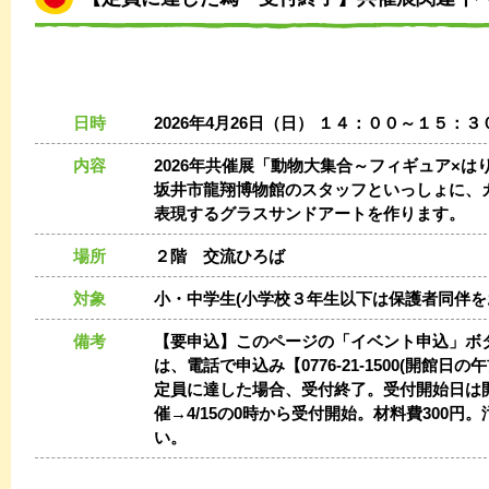
日時
2026年4月26日（日） １４：００～１５：３
内容
2026年共催展「動物大集合～フィギュア×はり
坂井市龍翔博物館のスタッフといっしょに、
表現するグラスサンドアートを作ります。
場所
２階 交流ひろば
対象
小・中学生(小学校３年生以下は保護者同伴を
備考
【要申込】このページの「イベント申込」ボ
は、電話で申込み【0776-21-1500(開館日
定員に達した場合、受付終了。受付開始日は開催日
催→4/15の0時から受付開始。材料費300
い。