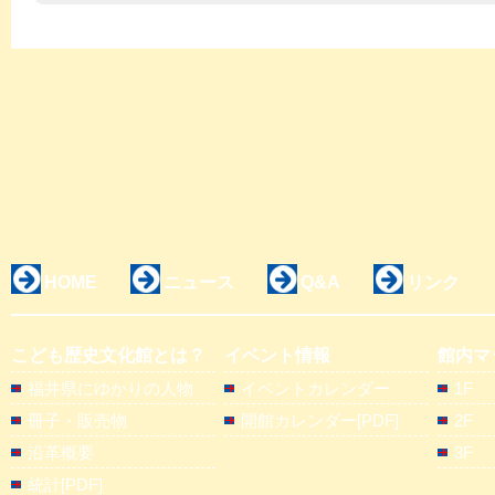
HOME
ニュース
Q&A
リンク
こども歴史文化館とは？
イベント情報
館内マ
福井県にゆかりの人物
イベントカレンダー
1F
冊子・販売物
開館カレンダー[PDF]
2F
沿革概要
3F
統計[PDF]