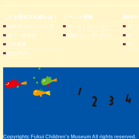
こども歴史文化館とは？
イベント情報
館内マ
福井県にゆかりの人物
イベントカレンダー
1F
冊子・販売物
開館カレンダー[PDF]
2F
沿革概要
3F
統計[PDF]
Copyrightc Fukui Children's Museum All rights reserved.