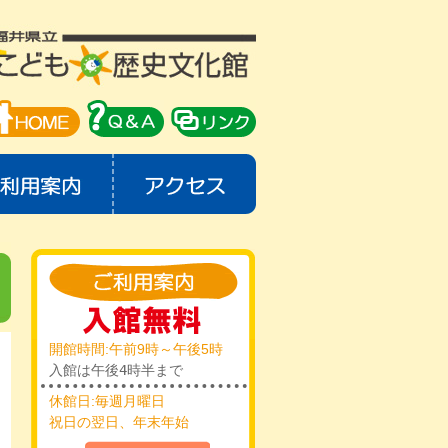
開館時間:午前9時～午後5時
入館は午後4時半まで
休館日:毎週月曜日
祝日の翌日、年末年始