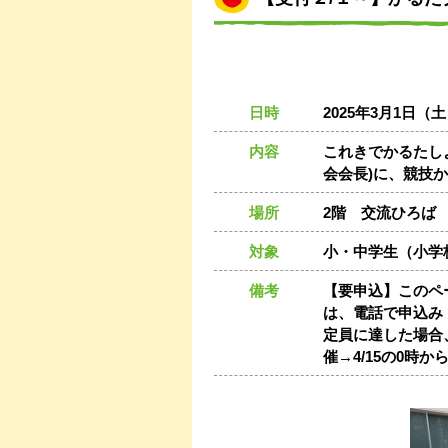
日時
2025年3月1日（土）
内容
これきでかるたし
会会長)に、競技
場所
2階 交流ひろば
対象
小・中学生（小学
備考
【要申込】このペ
は、電話で申込み【0
定員に達した場合、
催→4/15の0時