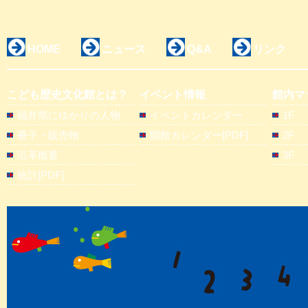
HOME
ニュース
Q&A
リンク
こども歴史文化館とは？
イベント情報
館内マ
福井県にゆかりの人物
イベントカレンダー
1F
冊子・販売物
開館カレンダー[PDF]
2F
沿革概要
3F
統計[PDF]