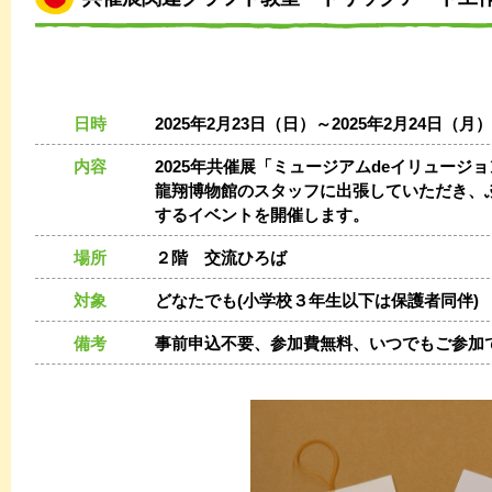
日時
2025年2月23日（日）～2025年2月24日（月） 1
内容
2025年共催展「ミュージアムdeイリュージ
龍翔博物館のスタッフに出張していただき、
するイベントを開催します。
場所
２階 交流ひろば
対象
どなたでも(小学校３年生以下は保護者同伴)
備考
事前申込不要、参加費無料、いつでもご参加