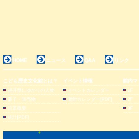
HOME
ニュース
Q&A
リンク
こども歴史文化館とは？
イベント情報
館内マ
福井県にゆかりの人物
イベントカレンダー
1F
冊子・販売物
開館カレンダー[PDF]
2F
沿革概要
3F
統計[PDF]