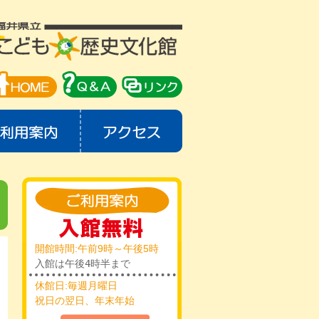
開館時間:午前9時～午後5時
入館は午後4時半まで
休館日:毎週月曜日
祝日の翌日、年末年始