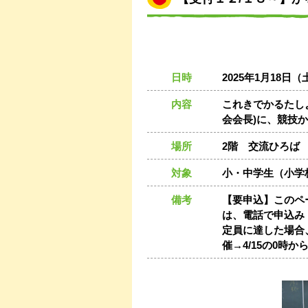
日時
2025年1月18日（土）
内容
これきでかるたし
会会長)に、競技
場所
2階 交流ひろば
対象
小・中学生（小学
備考
【要申込】このペ
は、電話で申込み【0
定員に達した場合、
催→4/15の0時