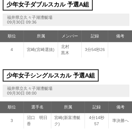
少年女子ダブルスカル 予選A組
福井県立久々子湖漕艇場
09月30日 09:36
順位
所属
メンバー
記録
備考
北村
4
宮崎(宮崎選抜)
3分54秒26
黒木
少年女子シングルスカル 予選A組
福井県立久々子湖漕艇場
09月30日 08:00
順位
選手名
所属
記録
備考
沼口 明日
宮崎(新富漕艇
4分14秒
3
準決勝へ
香
ク)
57