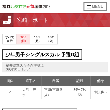
toggle
MENU
navigation
宮崎 ボート
すべて
9/30
10/1
10/2
表示
(日)
(月)
(火)
少年男子シングルスカル 予選D組
福井県立久々子湖漕艇場
09月30日 10:34
順位
選手名
所属
記録
備考
大島 寿
宮崎(宮崎選
3分47秒
2
準決勝へ
永
抜)
58