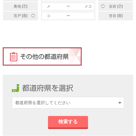
◯
奥地 [⑦]
メ
ー
メコ
吉岩 [⑦]
◯
宮戸 [⑧]
コ
ー
笠谷 [⑧]
検索する