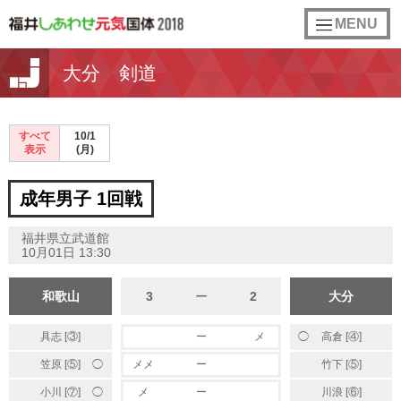
toggle
MENU
navigation
大分 剣道
すべて
10/1
表示
(月)
成年男子 1回戦
福井県立武道館
10月01日 13:30
和歌山
3
ー
2
大分
◯
具志 [③]
ー
メ
高倉 [④]
◯
笠原 [⑤]
メメ
ー
竹下 [⑤]
◯
小川 [⑦]
メ
ー
川浪 [⑥]