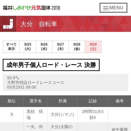
toggle
MENU
navigation
大分 自転車
すべて
9/25
9/26
9/27
9/28
9/29
表示
(火)
(水)
(木)
(金)
(土)
成年男子個人ロード・レース 決勝
93.9㌔
大野市特設ロードレースコース
09月29日 08:00
順位
選手名
所属
記録
備考
黒枝 咲
2時間31分3
9
大分(シマノ)
哉
秒0
一丸 尚
大分(太陽の
途中棄権