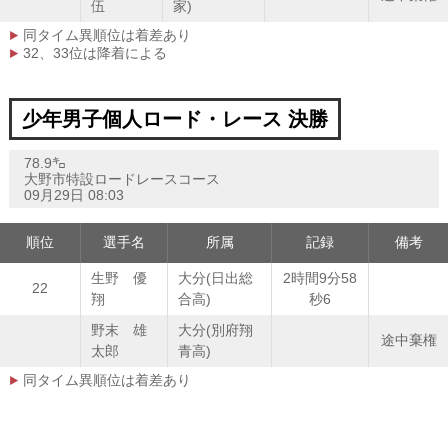
伍
家)
同タイム異順位は着差あり
32、33位は降着による
少年男子個人ロード・レース 決勝
78.9㌔
大野市特設ロードレースコース
09月29日 08:03
順位
選手名
所属
記録
備考
生野 優
大分(日出総
2時間9分58
22
翔
合高)
秒6
野末 雄
大分(別府翔
途中棄権
太郎
青高)
同タイム異順位は着差あり