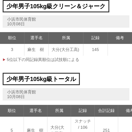
少年男子105kg級クリーン＆ジャーク
小浜市民体育館
10月08日
順位
選手名
所属
記録
備考
3
麻生 樹
大分(大分工高)
145
5位以下の同記録異順位は試技順による
少年男子105kg級トータル
小浜市民体育館
10月08日
順位
選手名
所属
記録
合計記録
備
スナッチ
大分(大
/ 106
5
麻生 樹
251