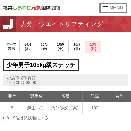
toggle
MENU
navigation
大分 ウエイトリフティング
すべて
10/4
10/5
10/6
10/7
10/8
表示
(木)
(金)
(土)
(日)
(月)
少年男子105kg級スナッチ
小浜市民体育館
10月08日 09:00
順位
選手名
所属
記録
備考
8
麻生 樹
大分(大分工高)
106
8、9位は試技順による