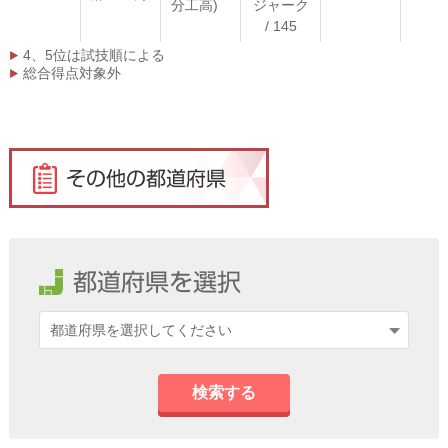
分工高)
ジャーク
/ 145
4、5位は試技順による
総合得点対象外
検索する