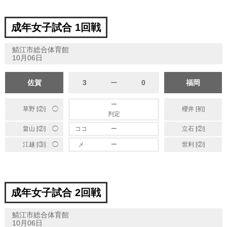
成年女子試合 1回戦
鯖江市総合体育館
10月06日
佐賀
3
ー
0
福岡
ー
草野 [②]
櫻井 [初]
◯
判定
◯
畠山 [②]
ココ
ー
立石 [②]
◯
江越 [③]
メ
ー
世利 [②]
成年女子試合 2回戦
鯖江市総合体育館
10月06日