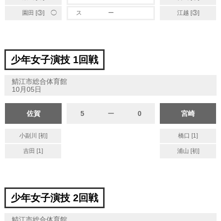
◯
園田 [③]
ス
ー
江越 [③]
少年女子演技 1回戦
鯖江市総合体育館
10月05日
佐賀
5
ー
0
宮崎
小副川 [初]
橋口 [1]
吉田 [1]
浦山 [初]
少年女子演技 2回戦
鯖江市総合体育館