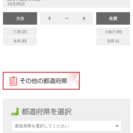
10月05日
大分
5
ー
0
佐賀
三浦 [②]
小副川 [初]
名和 [初]
吉田 [1]