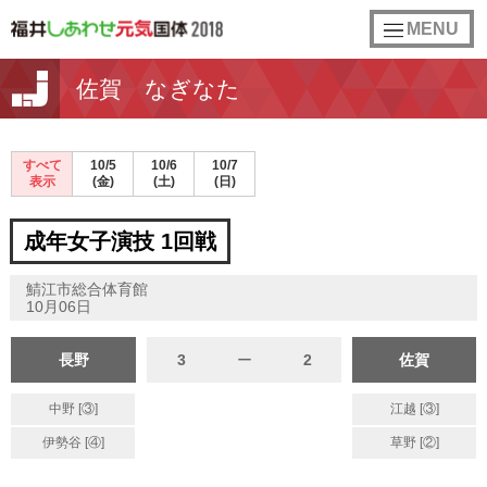
toggle
MENU
navigation
佐賀 なぎなた
すべて
10/5
10/6
10/7
表示
(金)
(土)
(日)
成年女子演技 1回戦
鯖江市総合体育館
10月06日
長野
3
ー
2
佐賀
中野 [③]
江越 [③]
伊勢谷 [④]
草野 [②]