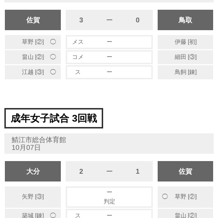
佐賀
3
ー
0
鳥取
◯
草野 [②]
メス
ー
伊藤 [初]
◯
畠山 [②]
コメ
ー
細田 [③]
◯
江越 [③]
ス
ー
鳥飼 [錬]
成年女子試合 3回戦
鯖江市総合体育館
10月07日
大分
2
ー
1
佐賀
ー
矢野 [③]
草野 [②]
◯
判定
◯
築城 [錬]
ス
ー
畠山 [②]