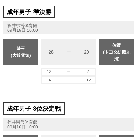
成年男子 準決勝
福井県営体育館
09月15日 10:00
佐賀
埼玉
28
ー
20
(トヨタ紡織九
(大崎電気)
州)
12
ー
8
16
ー
12
成年男子 3位決定戦
福井県営体育館
09月16日 10:00