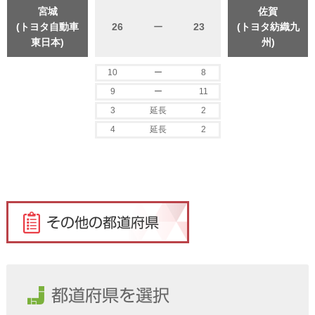
宮城
佐賀
(トヨタ自動車
26
ー
23
(トヨタ紡織九
東日本)
州)
10
ー
8
9
ー
11
3
延長
2
4
延長
2