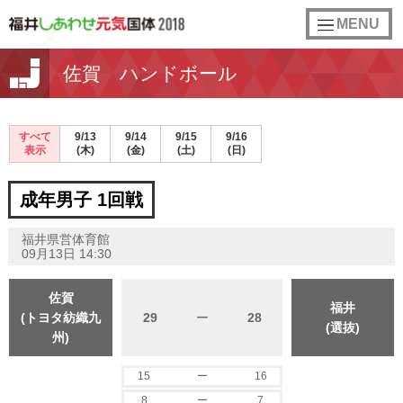
toggle
MENU
navigation
佐賀 ハンドボール
すべて
9/13
9/14
9/15
9/16
表示
(木)
(金)
(土)
(日)
成年男子 1回戦
福井県営体育館
09月13日 14:30
佐賀
福井
(トヨタ紡織九
29
ー
28
(選抜)
州)
15
ー
16
8
ー
7