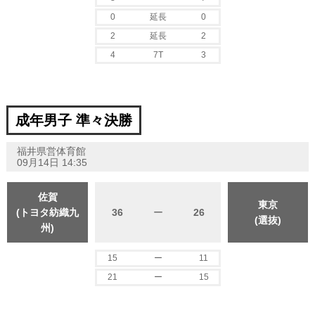
0
延長
0
2
延長
2
4
7T
3
成年男子 準々決勝
福井県営体育館
09月14日 14:35
佐賀
東京
(トヨタ紡織九
36
ー
26
(選抜)
州)
15
ー
11
21
ー
15