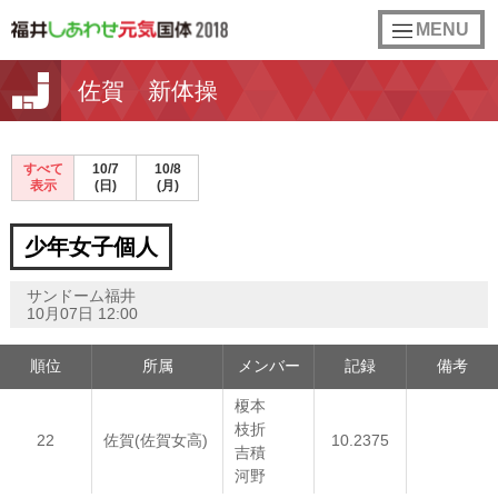
toggle
MENU
navigation
佐賀 新体操
すべて
10/7
10/8
表示
(日)
(月)
少年女子個人
サンドーム福井
10月07日 12:00
順位
所属
メンバー
記録
備考
榎本
枝折
22
佐賀(佐賀女高)
10.2375
吉積
河野