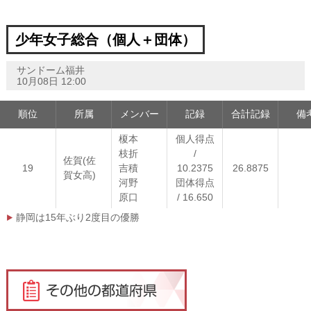
少年女子総合（個人＋団体）
サンドーム福井
10月08日 12:00
順位
所属
メンバー
記録
合計記録
備
榎本
個人得点
枝折
/
佐賀(佐
19
吉積
10.2375
26.8875
賀女高)
河野
団体得点
原口
/ 16.650
静岡は15年ぶり2度目の優勝