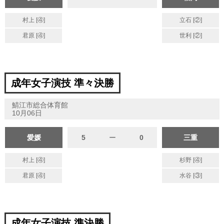
村上 [④]
立石 [②]
君原 [④]
世利 [②]
成年女子演技 準々決勝
鯖江市総合体育館
10月06日
愛媛
5
ー
0
三重
村上 [④]
杉野 [④]
君原 [④]
水谷 [③]
成年女子演技 準決勝