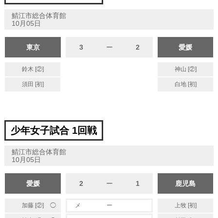
鯖江市総合体育館
10月05日
東京
3
ー
2
愛媛
鈴木 [②]
神山 [②]
須田 [初]
白地 [初]
少年女子試合 1回戦
鯖江市総合体育館
10月05日
愛媛
2
ー
1
鹿児島
◯
加藤 [②]
メ
ー
上牧 [初]