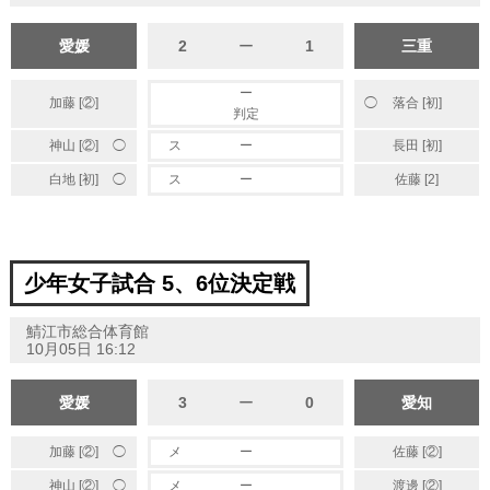
愛媛
2
ー
1
三重
ー
加藤 [②]
落合 [初]
◯
判定
◯
神山 [②]
ス
ー
長田 [初]
◯
白地 [初]
ス
ー
佐藤 [2]
少年女子試合 5、6位決定戦
鯖江市総合体育館
10月05日 16:12
愛媛
3
ー
0
愛知
◯
加藤 [②]
メ
ー
佐藤 [②]
◯
神山 [②]
メ
ー
渡邊 [②]