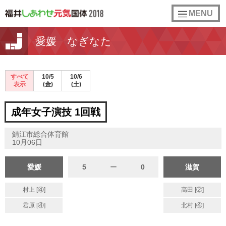
toggle
MENU
navigation
愛媛 なぎなた
すべて
10/5
10/6
表示
(金)
(土)
成年女子演技 1回戦
鯖江市総合体育館
10月06日
愛媛
5
ー
0
滋賀
村上 [④]
高田 [②]
君原 [④]
北村 [④]