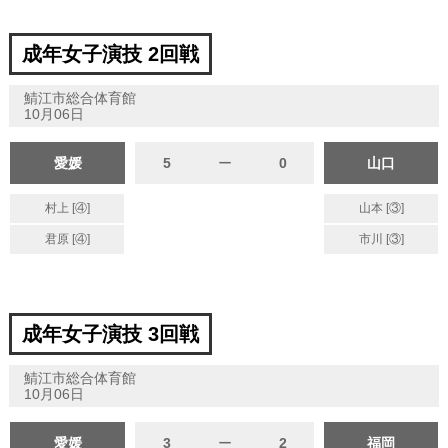
成年女子演技 2回戦
鯖江市総合体育館
10月06日
愛媛
5
ー
0
山口
村上 [④]
山本 [③]
君原 [④]
市川 [③]
成年女子演技 3回戦
鯖江市総合体育館
10月06日
愛媛
3
ー
2
福岡