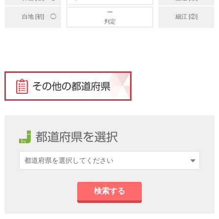
ー
白地 [初]
細江 [②]
◯
判定
検索する