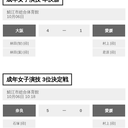
鯖江市総合体育館
10月06日
大阪
4
ー
1
愛媛
林田(智) [④]
村上 [④]
林田(葉) [④]
君原 [④]
成年女子演技 3位決定戦
鯖江市総合体育館
10月06日 10:18
奈良
5
ー
0
愛媛
石塚 [④]
村上 [④]