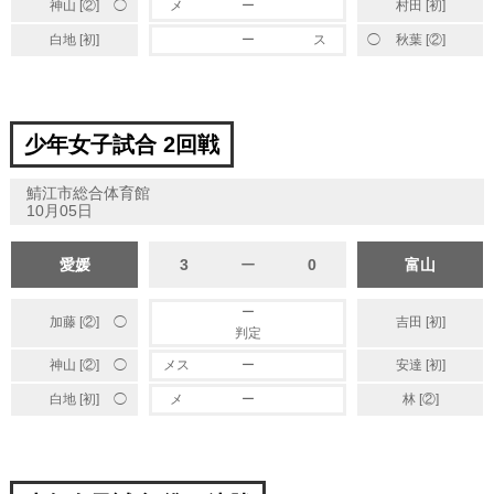
◯
神山 [②]
メ
ー
村田 [初]
◯
白地 [初]
ー
ス
秋葉 [②]
少年女子試合 2回戦
鯖江市総合体育館
10月05日
愛媛
3
ー
0
富山
ー
加藤 [②]
吉田 [初]
◯
判定
◯
神山 [②]
メス
ー
安達 [初]
◯
白地 [初]
メ
ー
林 [②]