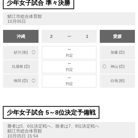
少年女子試合 準々決勝
鯖江市総合体育館
10月05日
沖縄
2
ー
1
愛媛
ー
砂川 [初]
加藤 [②]
◯
判定
ー
比屋根 [②]
神山 [②]
◯
判定
ー
牧田 [②]
白地 [初]
◯
判定
少年女子試合 5～8位決定予備戦
勝者は5、6位決定戦へ、敗者は7、8位決定戦へ
鯖江市総合体育館
10月05日 15:54