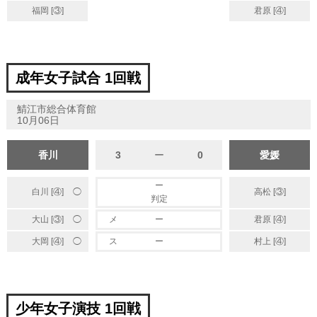
福岡 [③]
君原 [④]
成年女子試合 1回戦
鯖江市総合体育館
10月06日
香川
3
ー
0
愛媛
ー
白川 [④]
高松 [③]
◯
判定
◯
大山 [③]
メ
ー
君原 [④]
◯
大岡 [④]
ス
ー
村上 [④]
少年女子演技 1回戦