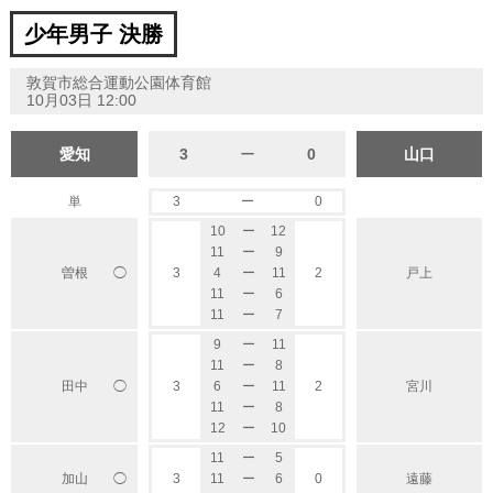
少年男子 決勝
敦賀市総合運動公園体育館
10月03日 12:00
愛知
3
ー
0
山口
単
3
ー
0
10
ー
12
11
ー
9
◯
曽根
3
4
ー
11
2
戸上
11
ー
6
11
ー
7
9
ー
11
11
ー
8
◯
田中
3
6
ー
11
2
宮川
11
ー
8
12
ー
10
11
ー
5
◯
加山
3
11
ー
6
0
遠藤