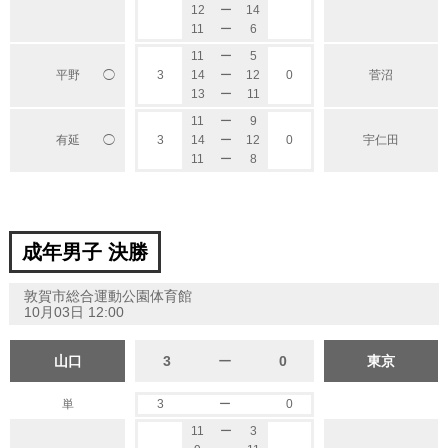
12
ー
14
11
ー
6
11
ー
5
◯
平野
3
14
ー
12
0
菅沼
13
ー
11
11
ー
9
◯
有延
3
14
ー
12
0
宇仁田
11
ー
8
成年男子 決勝
敦賀市総合運動公園体育館
10月03日 12:00
山口
3
ー
0
東京
単
3
ー
0
11
ー
3