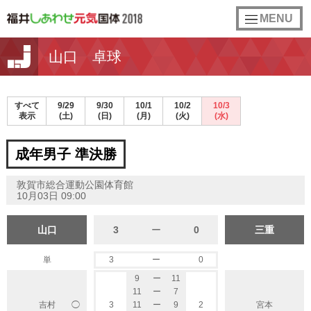
toggle
MENU
navigation
山口 卓球
すべて
9/29
9/30
10/1
10/2
10/3
表示
(土)
(日)
(月)
(火)
(水)
成年男子 準決勝
敦賀市総合運動公園体育館
10月03日 09:00
山口
3
ー
0
三重
単
3
ー
0
9
ー
11
11
ー
7
◯
吉村
3
11
ー
9
2
宮本