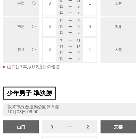
9
ー
11
平野
3
1
上村
◯
11
ー
3
11
ー
7
11
ー
5
◯
吉村
3
11
ー
6
0
酒井
11
ー
5
7
ー
11
17
ー
15
有延
3
1
大矢
◯
11
ー
5
11
ー
5
山口は7年ぶり2度目の優勝
少年男子 準決勝
敦賀市総合運動公園体育館
10月03日 09:00
山口
3
ー
2
京都