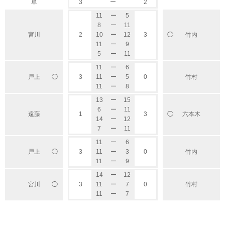
単
3
ー
2
11
ー
5
8
ー
11
◯
宮川
2
10
ー
12
3
竹内
11
ー
9
5
ー
11
11
ー
6
◯
戸上
3
11
ー
5
0
竹村
11
ー
8
13
ー
15
6
ー
11
遠藤
1
3
六本木
◯
14
ー
12
7
ー
11
11
ー
6
◯
戸上
3
11
ー
3
0
竹内
11
ー
9
14
ー
12
◯
宮川
3
11
ー
7
0
竹村
11
ー
7