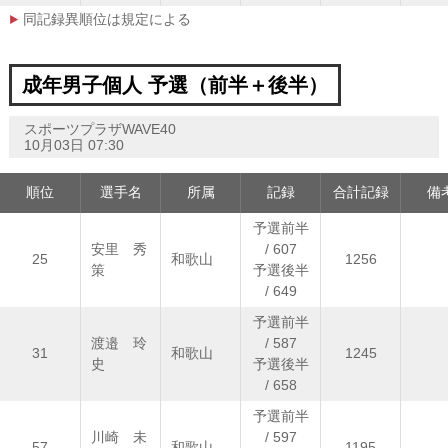
同記録異順位は規定による
成年男子個人 予選（前半＋後半）
スポーツプラザWAVE40
10月03日 07:30
順位
選手名
所属
記録
合計記録
備
予選前半
安里 秀
/ 607
25
和歌山
1256
策
予選後半
/ 649
予選前半
渡邉 玲
/ 587
31
和歌山
1245
史
予選後半
/ 658
予選前半
川崎 未
/ 597
57
和歌山
1195