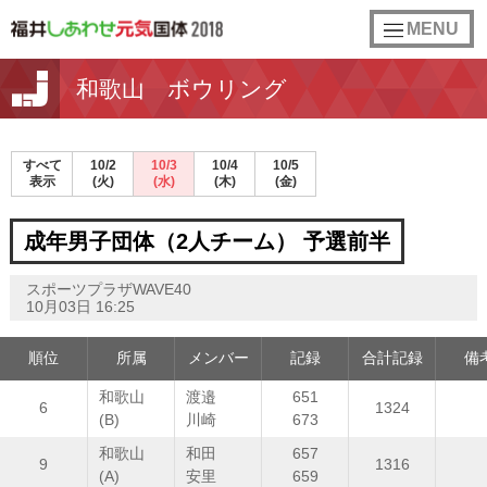
toggle
MENU
navigation
和歌山 ボウリング
すべて
10/2
10/3
10/4
10/5
表示
(火)
(水)
(木)
(金)
成年男子団体（2人チーム） 予選前半
スポーツプラザWAVE40
10月03日 16:25
順位
所属
メンバー
記録
合計記録
備
和歌山
渡邉
651
6
1324
(B)
川崎
673
和歌山
和田
657
9
1316
(A)
安里
659