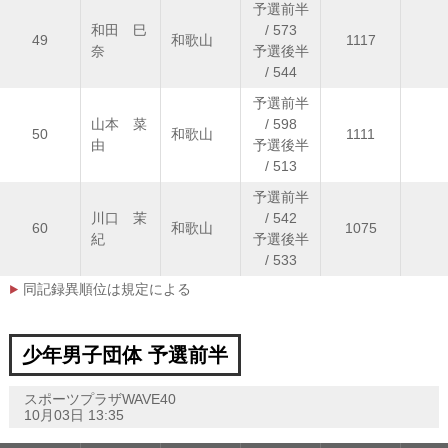
予選前半
和田 巳
/ 573
49
和歌山
1117
奈
予選後半
/ 544
予選前半
山本 菜
/ 598
50
和歌山
1111
由
予選後半
/ 513
予選前半
川口 茉
/ 542
60
和歌山
1075
紀
予選後半
/ 533
同記録異順位は規定による
少年男子団体 予選前半
スポーツプラザWAVE40
10月03日 13:35