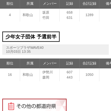
順位
所属
メンバー
記録
合計記録
備
坂原
658
4
和歌山
1289
竹田
631
少年女子団体 予選前半
スポーツプラザWAVE40
10月03日 13:35
順位
所属
メンバー
記録
合計記録
備
伊勢川
607
16
和歌山
1050
森岡
443