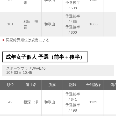
来
予選後半
/ 598
予選前半
和田 翔
/ 485
101
和歌山
1085
吾
予選後半
/ 600
同記録異順位は規定による
成年女子個人 予選（前半＋後半）
スポーツプラザWAVE40
10月03日 10:45
順位
選手名
所属
記録
合計記録
備
予選前半
/ 641
42
根深 澪
和歌山
1139
予選後半
/ 498