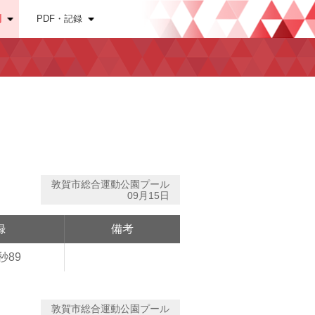
別
PDF・記録
敦賀市総合運動公園プール
09月15日
録
備考
秒89
敦賀市総合運動公園プール