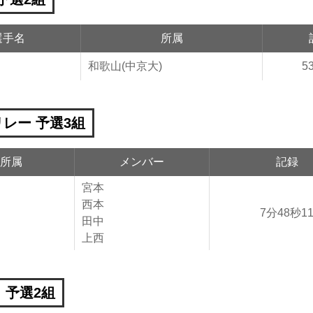
選手名
所属
和歌山(中京大)
5
リレー 予選3組
所属
メンバー
記録
宮本
西本
7分48秒1
田中
上西
 予選2組