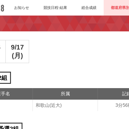
お知らせ
競技日程⋅結果
総合成績
都道府県
6
9/17
(月)
2組
選手名
所属
記
和歌山(近大)
3分56
予選2組