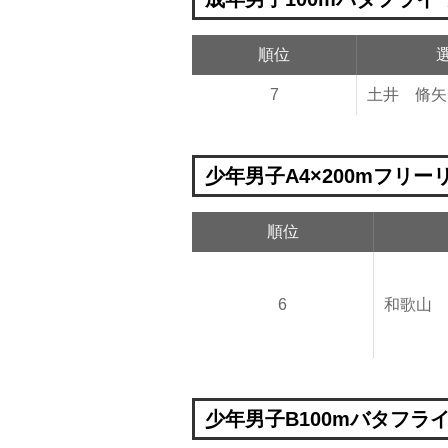
順位
7
土井 脩矢
少年男子A4×200mフリー
順位
6
和歌山
少年男子B100mバタフライ