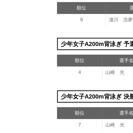
順位
9
瀧川 浩夢
少年女子A200m背泳ぎ 予
順位
選手
4
山崎 光
少年女子A200m背泳ぎ 決
順位
選手
7
山崎 光