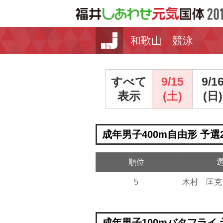
和歌山 競泳
すべて
9/15
9/1
表示
(土)
(日)
成年男子400m自由形 予選
順位
5
木村 匡克
成年男子100mバタフライ 