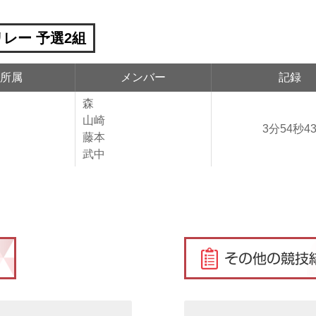
リレー 予選2組
所属
メンバー
記録
森
山崎
3分54秒4
藤本
武中