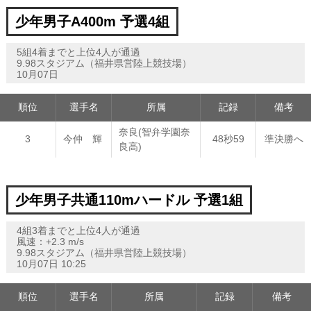
少年男子A400m 予選4組
5組4着までと上位4人が通過
9.98スタジアム（福井県営陸上競技場）
10月07日
順位
選手名
所属
記録
備考
奈良(智弁学園奈
3
今仲 輝
48秒59
準決勝へ
良高)
少年男子共通110mハードル 予選1組
4組3着までと上位4人が通過
風速：+2.3 m/s
9.98スタジアム（福井県営陸上競技場）
10月07日 10:25
順位
選手名
所属
記録
備考