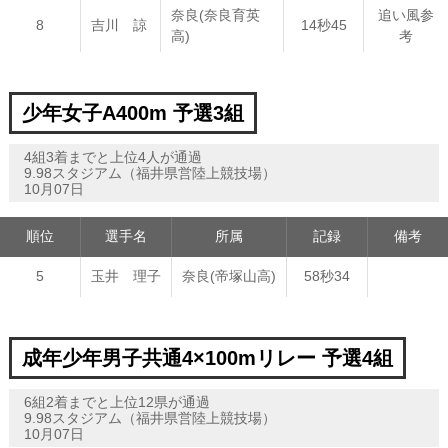
奈良(奈良育英
追い風参
8
吉川 諒
14秒45
高)
考
少年女子A400m 予選3組
4組3着までと上位4人が通過
9.98スタジアム（福井県営陸上競技場）
10月07日
順位
選手名
所属
記録
備考
5
玉井 理子
奈良(帝塚山高)
58秒34
成年少年男子共通4×100mリレー 予選4組
6組2着までと上位12県が通過
9.98スタジアム（福井県営陸上競技場）
10月07日