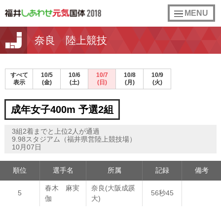
toggle
MENU
navigation
奈良 陸上競技
すべて
10/5
10/6
10/7
10/8
10/9
表示
(金)
(土)
(日)
(月)
(火)
成年女子400m 予選2組
3組2着までと上位2人が通過
9.98スタジアム（福井県営陸上競技場）
10月07日
順位
選手名
所属
記録
備考
春木 麻実
奈良(大阪成蹊
5
56秒45
伽
大)