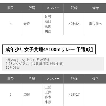
順位
所属
メンバー
記録
備考
音村
樋口
4
奈良
40秒84
準決勝へ
東田
川西
成年少年女子共通4×100mリレー 予選6組
6組2着までと上位12県が通過
9.98スタジアム（福井県営陸上競技場）
10月07日
順位
所属
メンバー
記録
備考
三浦
玉井
6
奈良
48秒17
春木
小原