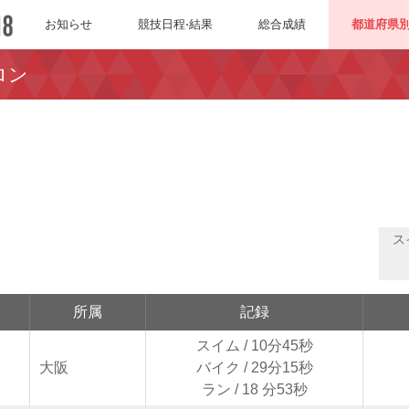
お知らせ
競技日程⋅結果
総合成績
都道府県
ロン
ス
所属
記録
スイム / 10分45秒
大阪
バイク / 29分15秒
ラン / 18 分53秒