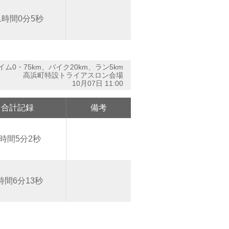
1時間0分5秒
イム0・75km、バイク20km、ラン5km
高浜町特設トライアスロン会場
10月07日 11:00
合計記録
備考
1時間5分2秒
時間6分13秒