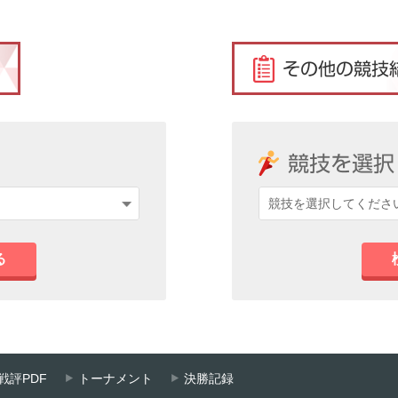
る
戦評PDF
トーナメント
決勝記録