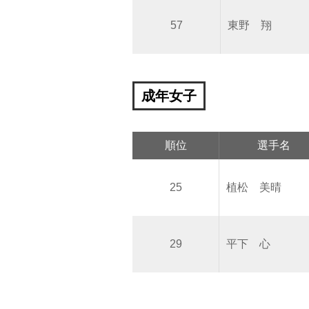
57
東野 翔
成年女子
順位
選手名
25
植松 美晴
29
平下 心