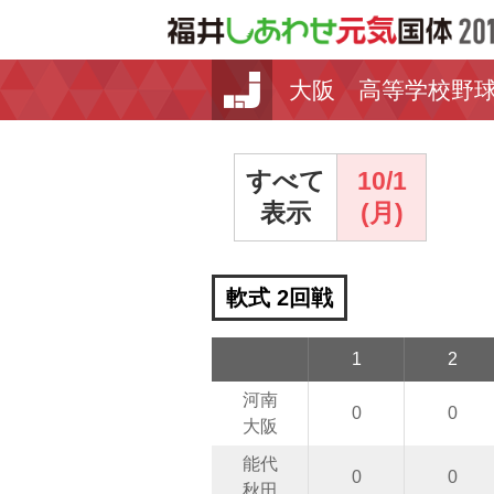
大阪 高等学校野
すべて
10/1
表示
(月)
軟式 2回戦
1
2
河南
0
0
大阪
能代
0
0
秋田