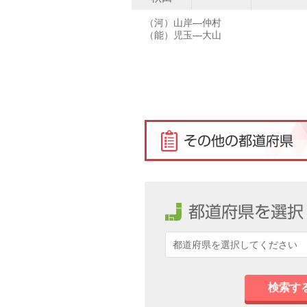
（河）山岸―仲村
（能）児玉―大山
検索す