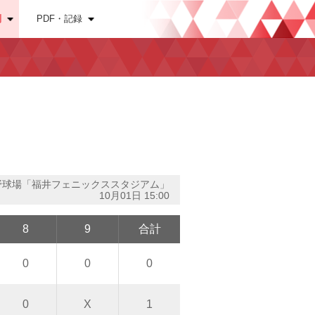
別
PDF・記録
野球場「福井フェニックススタジアム」
10月01日 15:00
8
9
合計
0
0
0
0
X
1