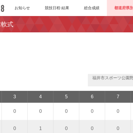
お知らせ
競技日程⋅結果
総合成績
都道府県
球軟式
福井市スポーツ公園
3
4
5
6
7
0
0
0
0
0
0
1
0
0
0