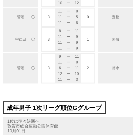
10
ー
12
11
ー
8
◯
菅沼
3
11
ー
5
0
定松
11
ー
8
8
ー
11
11
ー
9
宇仁田
3
1
岩城
◯
11
ー
9
11
ー
9
9
ー
11
11
ー
8
◯
菅沼
3
6
ー
11
2
徳永
12
ー
10
11
ー
3
成年男子 1次リーグ順位Gグループ
1位は準々決勝へ
敦賀市総合運動公園体育館
10月01日