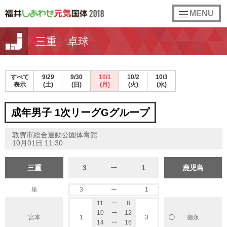
toggle
MENU
navigation
三重 卓球
すべて
9/29
9/30
10/1
10/2
10/3
表示
(土)
(日)
(月)
(火)
(水)
成年男子 1次リーグGグループ
敦賀市総合運動公園体育館
10月01日 11:30
三重
3
ー
1
鹿児島
単
3
ー
1
11
ー
8
10
ー
12
宮本
1
3
徳永
◯
14
ー
16