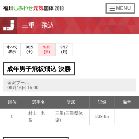
toggle
MENU
navigation
三重 飛込
すべて
9/15
9/16
9/17
表示
(土)
(日)
(月)
成年男子飛板飛込 決勝
金沢プール
09月16日 15:00
順位
選手名
所属
記録
備考
村上 和
三重(三重県体
8
339.85
基
協)