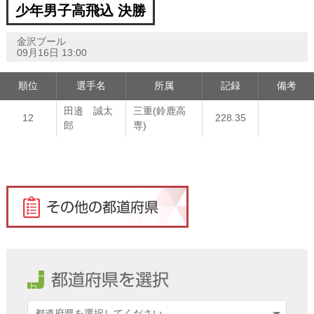
少年男子高飛込 決勝
金沢プール
09月16日 13:00
順位
選手名
所属
記録
備考
田邉 誠太
三重(鈴鹿高
12
228.35
郎
専)