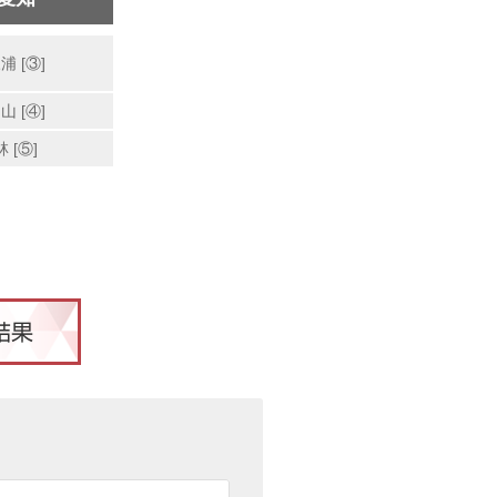
浦 [③]
山 [④]
林 [⑤]