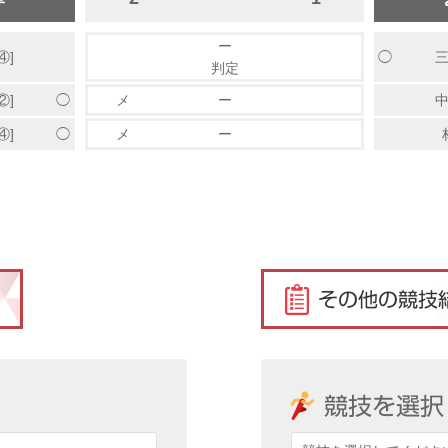
ー
◯
④]
三
判定
◯
②]
メ
ー
中
◯
④]
メ
ー