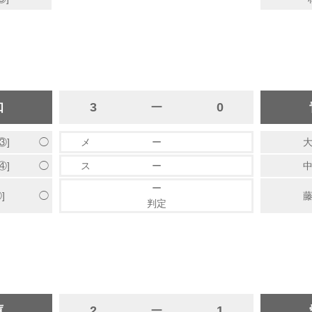
知
3
ー
0
◯
③]
メ
ー
大
◯
④]
ス
ー
中
ー
◯
]
藤
判定
庫
2
ー
1