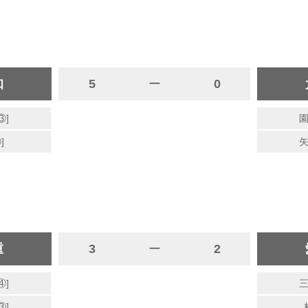
知
5
ー
0
③]
園
]
矢
重
3
ー
2
④]
三
③]