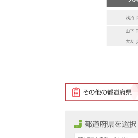
浅沼 [
山下 [
大友 [