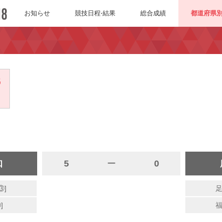
お知らせ
競技日程⋅結果
総合成績
都道府県
6
知
5
ー
0
③]
足
]
福