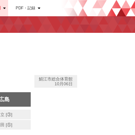
別
PDF・記録
鯖江市総合体育館
10月06日
広島
立 [③]
田 [⑤]