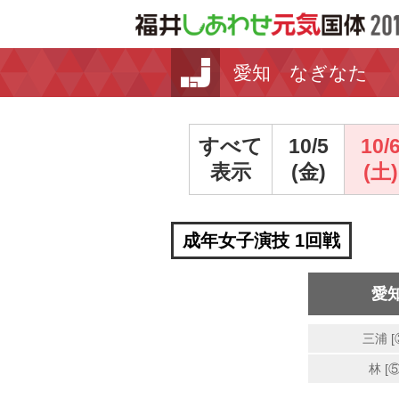
愛知 なぎなた
すべて
10/5
10/
表示
(金)
(土)
成年女子演技 1回戦
愛
三浦 [
林 [⑤