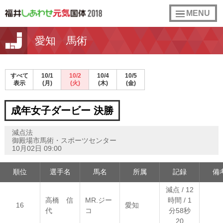
toggle
MENU
navigation
愛知 馬術
すべて
10/1
10/2
10/4
10/5
表示
(月)
(火)
(木)
(金)
成年女子ダービー 決勝
減点法
御殿場市馬術・スポーツセンター
10月02日 09:00
順位
選手名
馬名
所属
記録
備
減点 / 12
高橋 信
MR.ジー
時間 / 1
16
愛知
代
コ
分58秒
20