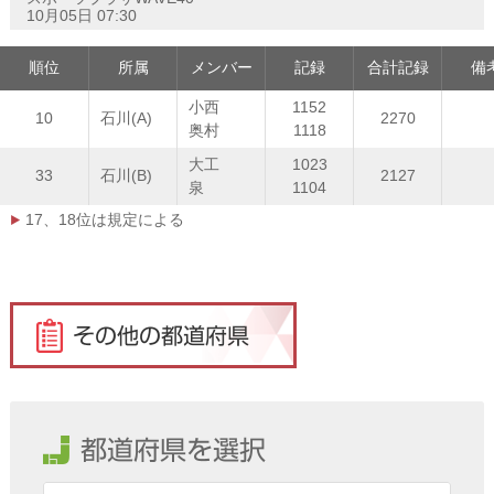
10月05日 07:30
順位
所属
メンバー
記録
合計記録
備
小西
1152
10
石川(A)
2270
奥村
1118
大工
1023
33
石川(B)
2127
泉
1104
17、18位は規定による