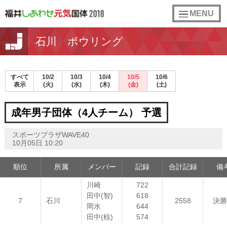
toggle
MENU
navigation
石川 ボウリング
すべて
10/2
10/3
10/4
10/5
10/6
表示
(火)
(水)
(木)
(金)
(土)
成年男子団体（4人チーム） 予選
スポーツプラザWAVE40
10月05日 10:20
順位
所属
メンバー
記録
合計記録
備
川崎
722
田中(智)
618
7
石川
2558
決勝
岡水
644
田中(椋)
574