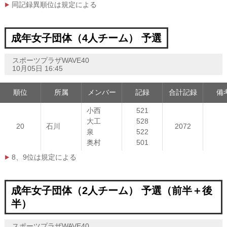
同記録異順位は規定による
成年女子団体（4人チーム） 予選
スポーツプラザWAVE40
10月05日 16:45
順位
所属
メンバー
記録
合計記録
備
小西
521
大工
528
20
石川
2072
泉
522
奥村
501
8、9位は規定による
成年女子団体（2人チーム） 予選（前半＋後
半）
スポーツプラザWAVE40