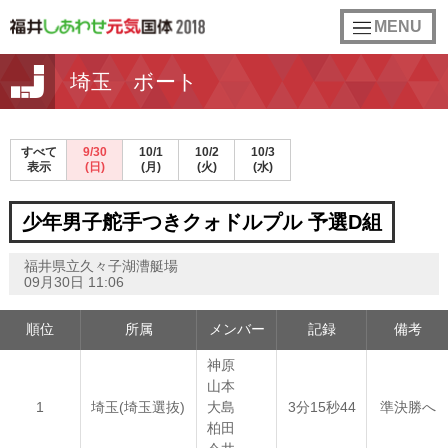
toggle
MENU
navigation
埼玉 ボート
すべて
9/30
10/1
10/2
10/3
表示
(日)
(月)
(火)
(水)
少年男子舵手つきクォドルプル 予選D組
福井県立久々子湖漕艇場
09月30日 11:06
順位
所属
メンバー
記録
備考
神原
山本
1
埼玉(埼玉選抜)
大島
3分15秒44
準決勝へ
柏田