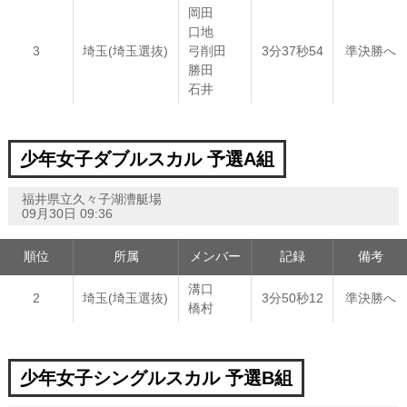
岡田
口地
3
埼玉(埼玉選抜)
弓削田
3分37秒54
準決勝へ
勝田
石井
少年女子ダブルスカル 予選A組
福井県立久々子湖漕艇場
09月30日 09:36
順位
所属
メンバー
記録
備考
溝口
2
埼玉(埼玉選抜)
3分50秒12
準決勝へ
橋村
少年女子シングルスカル 予選B組