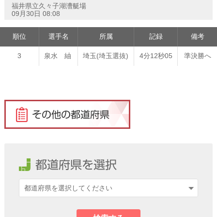
福井県立久々子湖漕艇場
09月30日 08:08
順位
選手名
所属
記録
備考
3
泉水 紬
埼玉(埼玉選抜)
4分12秒05
準決勝へ