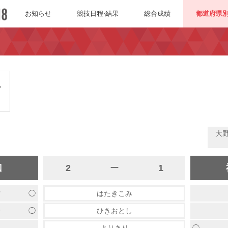
お知らせ
競技日程⋅結果
総合成績
都道府県
1
大
口
2
ー
1
◯
村
はたきこみ
◯
野
ひきおとし
◯