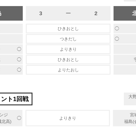
島
3
ー
2
◯
坂
ひきおとし
◯
越
つきだし
◯
崎
よりきり
◯
城
ひきおとし
◯
藤
よりたおし
大
メント1回戦
ンジ
宮
◯
よりきり
城北高)
福島(