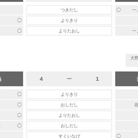
◯
藤
つきだし
一
◯
野
よりきり
◯
藤
よりたおし
一
大
島
4
ー
1
◯
坂
よりきり
◯
越
おしだし
谷
◯
崎
よりたおし
◯
城
おしだし
◯
藤
すくいなげ