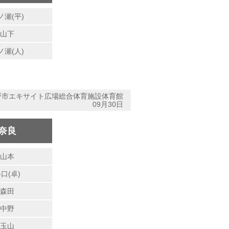
ノ瀬(平)
山下
ノ瀬(人)
野市エキサイト広場総合体育施設体育館
09月30日
奈良
山本
口(卓)
森田
中野
玉山