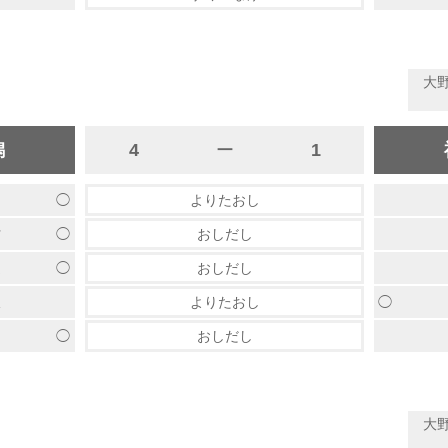
大
潟
4
ー
1
◯
山
よりたおし
◯
村
おしだし
◯
邉
おしだし
◯
沢
よりたおし
◯
田
おしだし
大