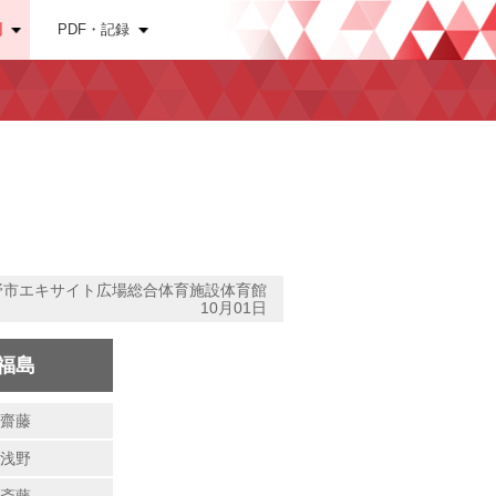
別
PDF・記録
野市エキサイト広場総合体育施設体育館
10月01日
福島
齋藤
浅野