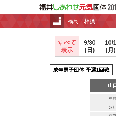
福島 相撲
すべて
9/30
10/
表示
(日)
(月)
成年男子団体 予選1回戦
山
中
深