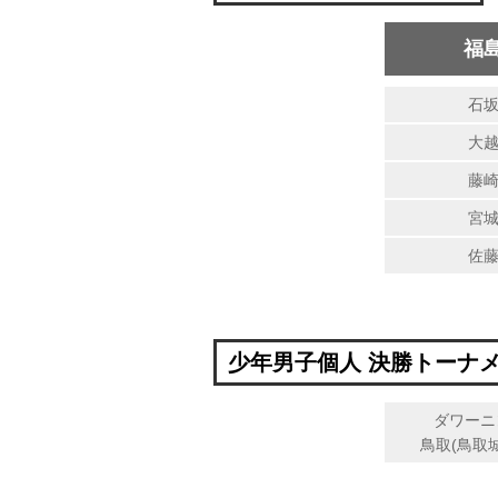
福
石
大
藤
宮
佐
少年男子個人 決勝トーナ
ダワーニ
鳥取(鳥取