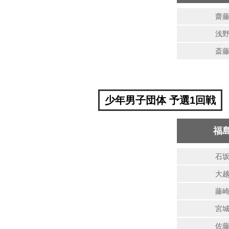
齋
浅
斎
少年男子団体 予選1回戦
福
石
大
藤
宮
佐