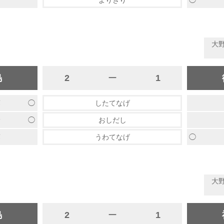
田
よりきり
大
島
2
ー
1
◯
藤
したてなげ
◯
野
おしだし
◯
藤
うわてなげ
大
島
2
ー
1