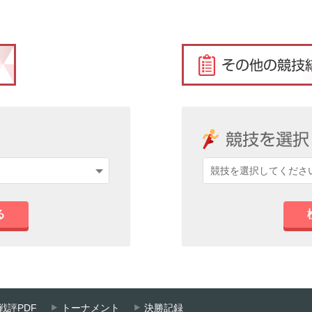
る
戦評PDF
トーナメント
決勝記録