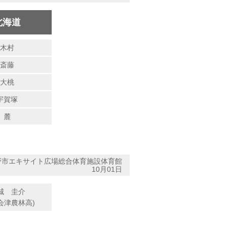
北海道
木村
斎藤
大桃
宇賀塚
麓
野市エキサイト広場総合体育施設体育館
10月01日
城 圭介
会津農林高)