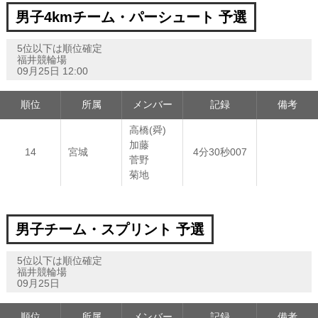
男子4kmチーム・パーシュート 予選
5位以下は順位確定
福井競輪場
09月25日 12:00
順位
所属
メンバー
記録
備考
高橋(舜)
加藤
14
宮城
4分30秒007
菅野
菊地
男子チーム・スプリント 予選
5位以下は順位確定
福井競輪場
09月25日
順位
所属
メンバー
記録
備考