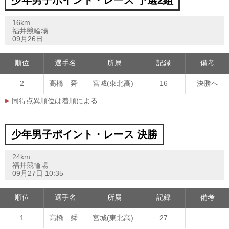
少年男子ポイント・レース 予選2組
16km
福井競輪場
09月26日
順位
選手名
所属
記録
備考
2
高橋 舜
宮城(東北高)
16
決勝へ
同得点異順位は着順による
少年男子ポイント・レース 決勝
24km
福井競輪場
09月27日 10:35
順位
選手名
所属
記録
備考
1
高橋 舜
宮城(東北高)
27