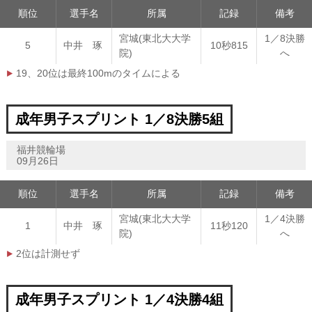
順位
選手名
所属
記録
備考
宮城(東北大大学
1／8決勝
5
中井 琢
10秒815
院)
へ
19、20位は最終100mのタイムによる
成年男子スプリント 1／8決勝5組
福井競輪場
09月26日
順位
選手名
所属
記録
備考
宮城(東北大大学
1／4決勝
1
中井 琢
11秒120
院)
へ
2位は計測せず
成年男子スプリント 1／4決勝4組