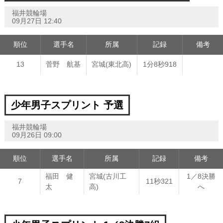
福井競輪場
09月27日 12:40
順位
選手名
所属
記録
備考
13
菅野 航基
宮城(東北高)
1分8秒918
少年男子スプリント 予選
福井競輪場
09月26日 09:00
順位
選手名
所属
記録
備考
福田 健
宮城(古川工
1／8決勝
7
11秒321
太
高)
へ