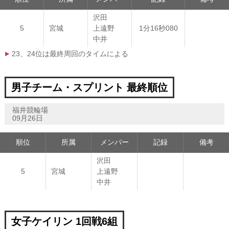
沢田
5
宮城
上遠野
1分16秒080
中井
23、24位は最終周回のタイムによる
男子チーム・スプリント 最終順位
福井競輪場
09月26日
順位
所属
メンバー
記録
備考
沢田
5
宮城
上遠野
中井
女子ケイリン 1回戦6組