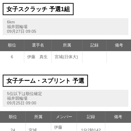
女子スクラッチ 予選1組
6km
福井競輪場
09月27日 09:05
順位
選手名
所属
記録
備考
6
伊藤 真生
宮城(日体大)
女子チーム・スプリント 予選
5位以下は順位確定
福井競輪場
09月25日 09:00
順位
所属
メンバー
記録
備考
伊藤
24
宮城
1分2秒142