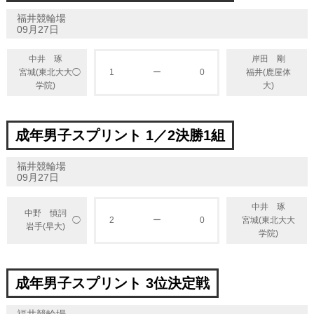
福井競輪場
09月27日
中井 琢
岸田 剛
◯
宮城(東北大大
1
ー
0
福井(鹿屋体
学院)
大)
成年男子スプリント 1／2決勝1組
福井競輪場
09月27日
中井 琢
中野 慎詞
◯
2
ー
0
宮城(東北大大
岩手(早大)
学院)
成年男子スプリント 3位決定戦