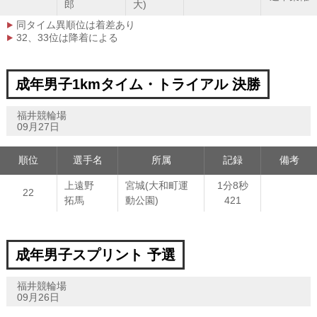
郎
大)
同タイム異順位は着差あり
32、33位は降着による
成年男子1kmタイム・トライアル 決勝
福井競輪場
09月27日
順位
選手名
所属
記録
備考
上遠野
宮城(大和町運
1分8秒
22
拓馬
動公園)
421
成年男子スプリント 予選
福井競輪場
09月26日