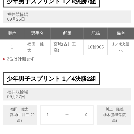
少年男子スプリント 1／8決勝7組
福井競輪場
09月26日
順位
選手名
所属
記録
備考
福田 健
宮城(古川工
1／4決勝
1
10秒965
太
高)
へ
2位は計測せず
少年男子スプリント 1／4決勝2組
福井競輪場
09月27日
福田 健太
川上 隆義
◯
宮城(古川工
1
ー
0
栃木(作新学院
高)
高)