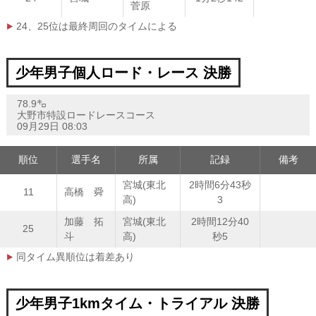
菅原
24、25位は最終周回のタイムによる
少年男子個人ロード・レース 決勝
78.9㌔
大野市特設ロードレースコース
09月29日 08:03
順位
選手名
所属
記録
備考
宮城(東北
2時間6分43秒
11
高橋 舜
高)
3
加藤 拓
宮城(東北
2時間12分40
25
斗
高)
秒5
同タイム異順位は着差あり
少年男子1kmタイム・トライアル 決勝