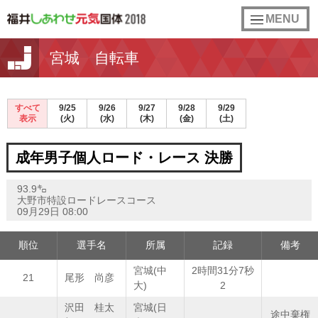
toggle
MENU
navigation
宮城 自転車
すべて
9/25
9/26
9/27
9/28
9/29
表示
(火)
(水)
(木)
(金)
(土)
成年男子個人ロード・レース 決勝
93.9㌔
大野市特設ロードレースコース
09月29日 08:00
順位
選手名
所属
記録
備考
宮城(中
2時間31分7秒
21
尾形 尚彦
大)
2
沢田 桂太
宮城(日
途中棄権