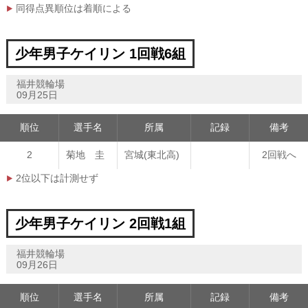
同得点異順位は着順による
少年男子ケイリン 1回戦6組
福井競輪場
09月25日
順位
選手名
所属
記録
備考
2
菊地 圭
宮城(東北高)
2回戦へ
2位以下は計測せず
少年男子ケイリン 2回戦1組
福井競輪場
09月26日
順位
選手名
所属
記録
備考