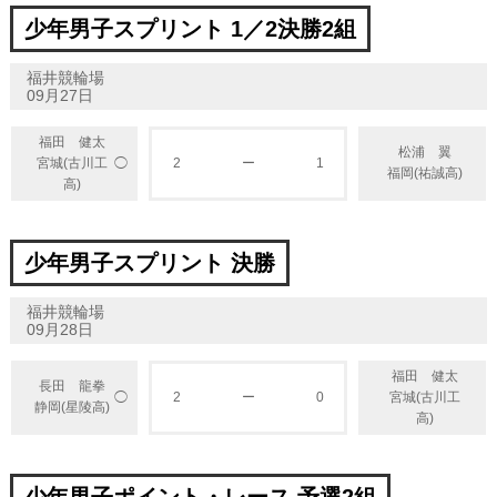
少年男子スプリント 1／2決勝2組
福井競輪場
09月27日
福田 健太
松浦 翼
◯
宮城(古川工
2
ー
1
福岡(祐誠高)
高)
少年男子スプリント 決勝
福井競輪場
09月28日
福田 健太
長田 龍拳
◯
2
ー
0
宮城(古川工
静岡(星陵高)
高)