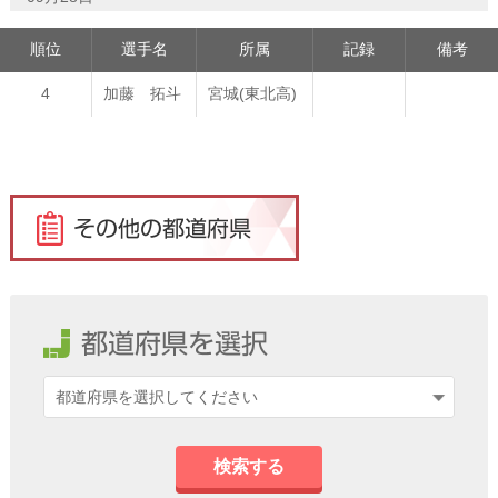
順位
選手名
所属
記録
備考
4
加藤 拓斗
宮城(東北高)
検索する