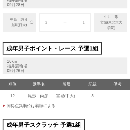
福井競輪場
09月28日
中井 琢
中島 詩音
◯
2
ー
1
宮城(東北大大
山梨(日大)
学院)
成年男子ポイント・レース 予選1組
16km
福井競輪場
09月26日
順位
選手名
所属
記録
備考
12
尾形 尚彦
宮城(中大)
3
同得点異順位は着順による
成年男子スクラッチ 予選1組