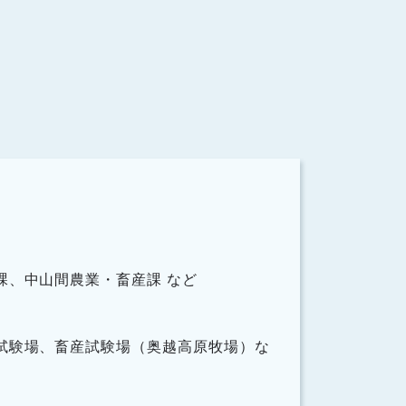
課、中山間農業・畜産課 など
試験場、畜産試験場（奥越高原牧場）な