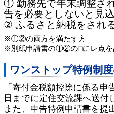
① 勤務先で年末調整さ
告を必要としないと見
② ふるさと納税をされ
※①②の両方を満たす方
※別紙申請書の①②の□にレ点
ワンストップ特例制度
「寄付金税額控除に係る申告
日までに定住交流課へ送付
また、申告特例申請書を提出