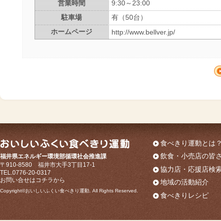
営業時間
9:30～23:00
駐車場
有（50台）
ホームページ
http://www.bellver.jp/
食べきり運動とは
飲食・小売店の皆
福井県エネルギー環境部循環社会推進課
〒910-8580 福井市大手3丁目17-1
協力店・応援店検
TEL.0776-20-0317
お問い合せはコチラから
地域の活動紹介
Copyright©おいしいふくい食べきり運動. All Rights Reserved.
食べきりレシピ